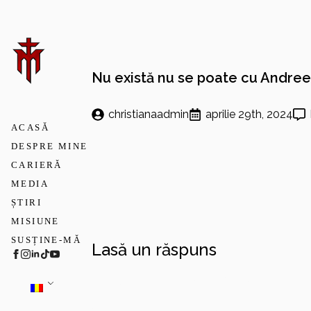
Nu există nu se poate cu Andree
christianaadmin
aprilie 29th, 2024
ACASĂ
DESPRE MINE
CARIERĂ
MEDIA
ȘTIRI
MISIUNE
SUSȚINE-MĂ
Lasă un răspuns
Adresa ta de email nu va fi publicată.