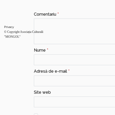
Câmpurile obligatorii sunt marcate cu
*
Comentariu
*
Privacy
© Copyright Asociația Culturală
"MONGOL"
Nume
*
Adresă de e-mail
*
Site web